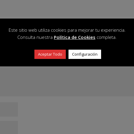
Este sitio web utiliza cookies para mejorar tu experiencia.
Consulta nuestra
Política de Cookies
completa.
blicada.
Los campos obligatorios están marcados con
*
Aceptar Todo
Configuración