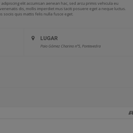
 adipiscing elit accumsan aenean hac, sed arcu primis vehicula eu
enenatis dis, mollis imperdiet mus taciti posuere eget a neque luctus.
sociis quis mattis felis nulla fusce eget.
LUGAR
Paio Gómez Charino nº5, Pontevedra